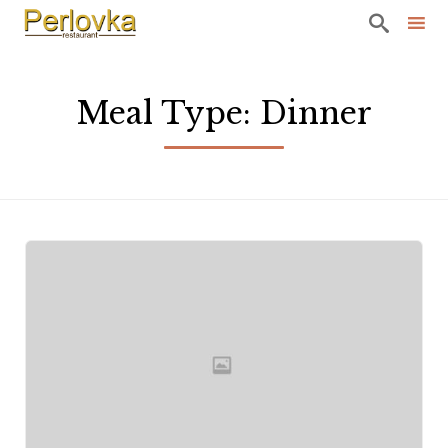

Sk
to
Meal Type:
Dinner
co