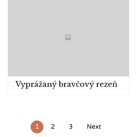
Vyprážaný bravčový rezeň
1
2
3
Next