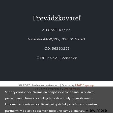
Prevádzkovateľ
AR GASTRO,s.r.o.
Vinárska 4450/2D, 926 01 Sereď
IČO: 56360223
IČ DPH: SK2122283328
© 2021 Perlovka restaurant | Made by
MADE group
Proudly powered by
WordPress
Súbory cookie používame na prispôsobenie obsahu a reklám,
poskytovanie funkcií sociálnych médií a analýzu návštevnosti.
Informácie o vašom používaní našej stránky zdieľame aj s našimi
View more
partnermi v oblasti sociálnych médií, reklamy a analýzy.