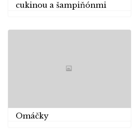
cukinou a šampiňónmi
Omáčky