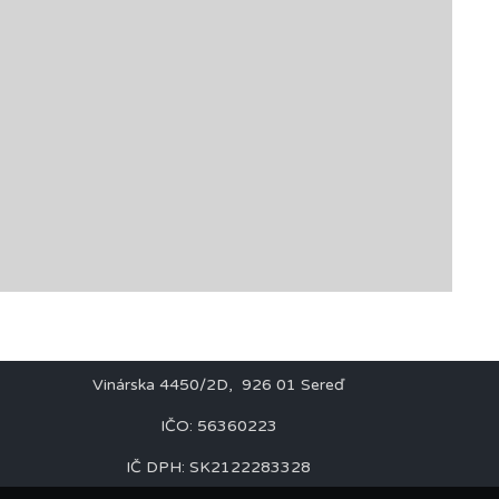
vka
Prevádzkovateľ
AR GASTRO,s.r.o.
Vinárska 4450/2D, 926 01 Sereď
IČO: 56360223
IČ DPH: SK2122283328