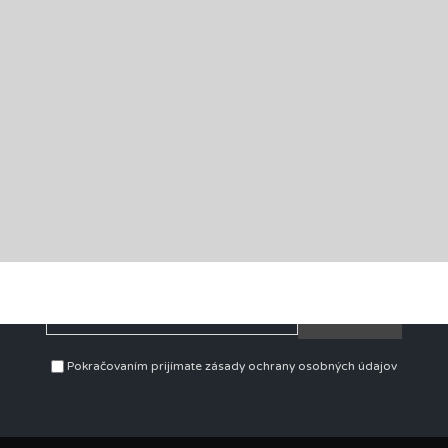
štaurácia Perlo
Odoberať denné menu
Pokračovaním prijímate zásady ochrany osobných údajov