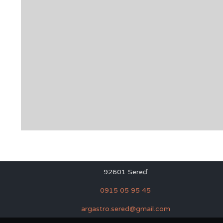
Re
Kontakt
Vinárska 4450/2D
92601 Sereď
0915 05 95 45
argastro.sered@gmail.com