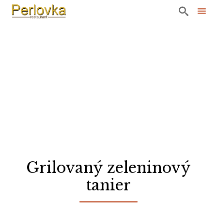

Sk
to
co
Grilovaný zeleninový
tanier