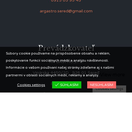
0915 05 95 45
argastro.sered@gmail.com
Prevádzkovateľ
Súbory cookie používame na prispôsobenie obsahu a reklám,
poskytovanie funkcií sociálnych médií a analýzu návštevnosti.
AR GASTRO,s.r.o.
Informácie o vašom používaní našej stránky zdieľame aj s našimi
Vinárska 4450/2D, 926 01 Sereď
View more
partnermi v oblasti sociálnych médií, reklamy a analýzy.
IČO: 56360223
Cookies settings
SÚHLASÍM
NESÚHLASÍM
Cookies settings
IČ DPH: SK2122283328
© 2021 Perlovka restaurant | Made by
MADE group
Proudly powered by
WordPress