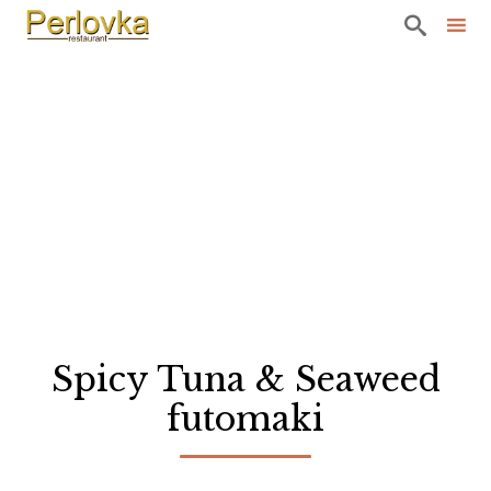

Sk
to
co
Spicy Tuna & Seaweed
futomaki