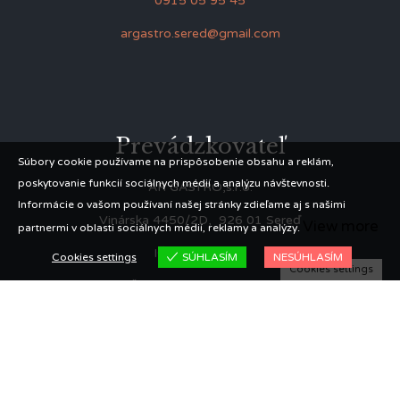
0915 05 95 45
argastro.sered@gmail.com
Prevádzkovateľ
Súbory cookie používame na prispôsobenie obsahu a reklám,
poskytovanie funkcií sociálnych médií a analýzu návštevnosti.
AR GASTRO,s.r.o.
Informácie o vašom používaní našej stránky zdieľame aj s našimi
Vinárska 4450/2D, 926 01 Sereď
View more
partnermi v oblasti sociálnych médií, reklamy a analýzy.
IČO: 56360223
Cookies settings
SÚHLASÍM
NESÚHLASÍM
Cookies settings
IČ DPH: SK2122283328
© 2021 Perlovka restaurant | Made by
MADE group
Proudly powered by
WordPress