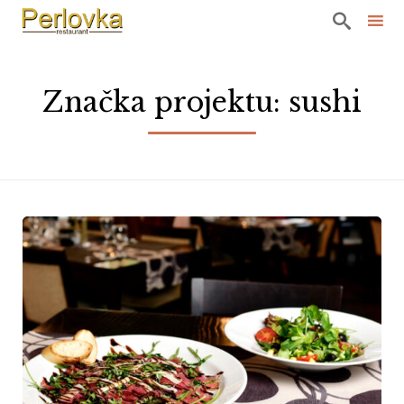

Sk
to
Značka projektu:
sushi
co