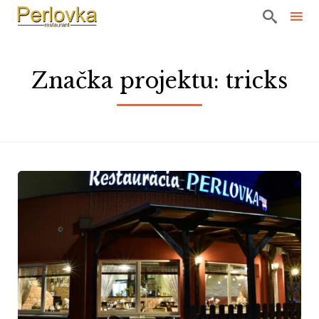

Sk
to
Značka projektu:
tricks
co