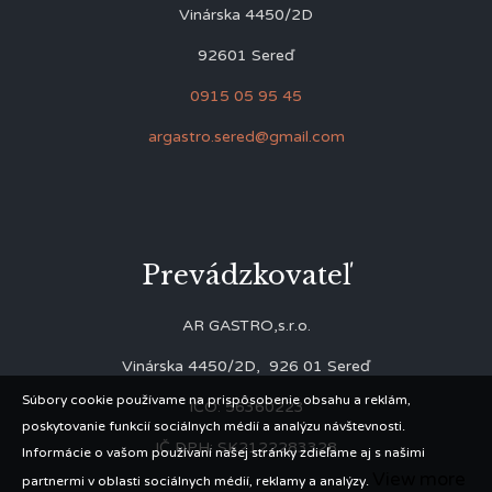
Vinárska 4450/2D
92601 Sereď
0915 05 95 45
argastro.sered@gmail.com
Prevádzkovateľ
AR GASTRO,s.r.o.
Vinárska 4450/2D, 926 01 Sereď
Súbory cookie používame na prispôsobenie obsahu a reklám,
IČO: 56360223
poskytovanie funkcií sociálnych médií a analýzu návštevnosti.
IČ DPH: SK2122283328
Informácie o vašom používaní našej stránky zdieľame aj s našimi
View more
partnermi v oblasti sociálnych médií, reklamy a analýzy.