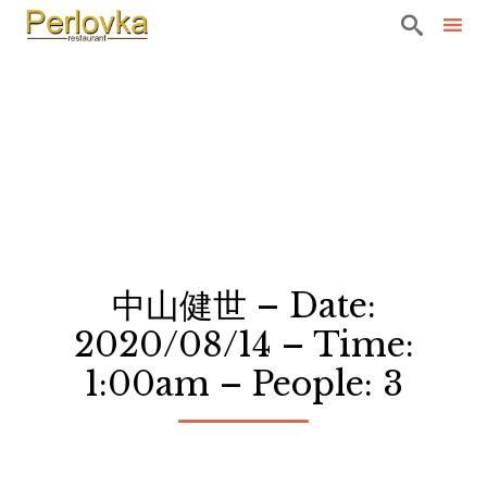

Sk
to
co
中山健世 – Date:
2020/08/14 – Time:
1:00am – People: 3