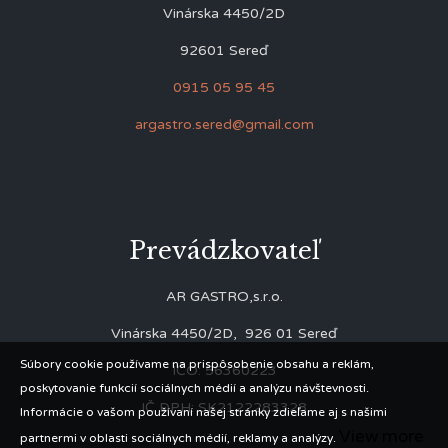
Vinárska 4450/2D
92601 Sereď
0915 05 95 45
argastro.sered@gmail.com
Prevádzkovateľ
AR GASTRO,s.r.o.
Vinárska 4450/2D, 926 01 Sereď
Súbory cookie používame na prispôsobenie obsahu a reklám,
IČO: 56360223
poskytovanie funkcií sociálnych médií a analýzu návštevnosti.
IČ DPH: SK2122283328
Informácie o vašom používaní našej stránky zdieľame aj s našimi
View more
partnermi v oblasti sociálnych médií, reklamy a analýzy.