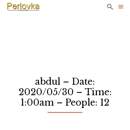

Sk
to
co
abdul – Date:
2020/05/30 – Time:
1:00am – People: 12