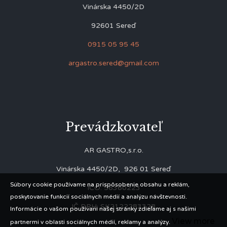
Vinárska 4450/2D
92601 Sereď
0915 05 95 45
argastro.sered@gmail.com
Prevádzkovateľ
AR GASTRO,s.r.o.
Vinárska 4450/2D, 926 01 Sereď
Súbory cookie používame na prispôsobenie obsahu a reklám,
IČO: 56360223
poskytovanie funkcií sociálnych médií a analýzu návštevnosti.
IČ DPH: SK2122283328
Informácie o vašom používaní našej stránky zdieľame aj s našimi
View more
partnermi v oblasti sociálnych médií, reklamy a analýzy.