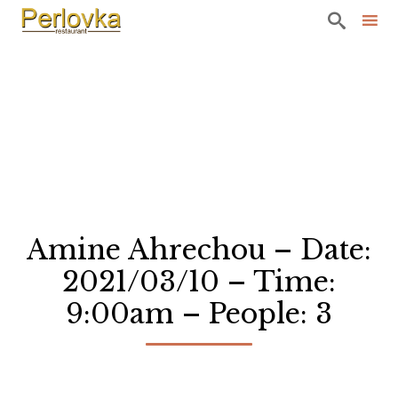

Sk
to
co
Amine Ahrechou – Date:
2021/03/10 – Time:
9:00am – People: 3