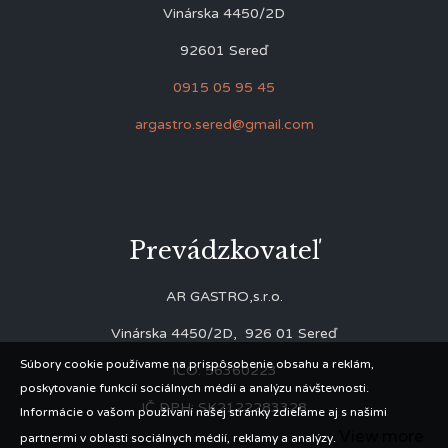
Vinárska 4450/2D
92601 Sereď
0915 05 95 45
argastro.sered@gmail.com
Prevádzkovateľ
AR GASTRO,s.r.o.
Vinárska 4450/2D, 926 01 Sereď
Súbory cookie používame na prispôsobenie obsahu a reklám,
IČO: 56360223
poskytovanie funkcií sociálnych médií a analýzu návštevnosti.
IČ DPH: SK2122283328
Informácie o vašom používaní našej stránky zdieľame aj s našimi
View more
partnermi v oblasti sociálnych médií, reklamy a analýzy.