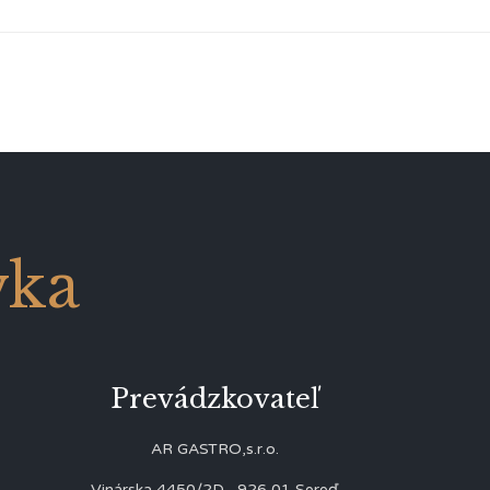
vka
Prevádzkovateľ
AR GASTRO,s.r.o.
Vinárska 4450/2D, 926 01 Sereď