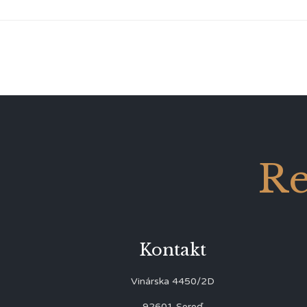
Re
Kontakt
Vinárska 4450/2D
92601 Sereď