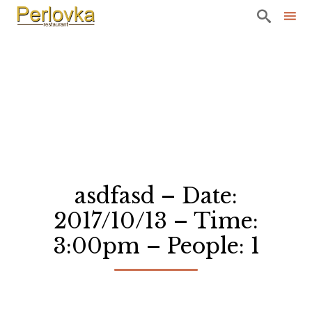

Sk
to
co
asdfasd – Date:
2017/10/13 – Time:
3:00pm – People: 1