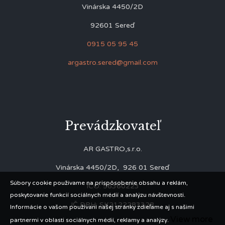
Vinárska 4450/2D
92601 Sereď
0915 05 95 45
argastro.sered@gmail.com
Prevádzkovateľ
AR GASTRO,s.r.o.
Vinárska 4450/2D, 926 01 Sereď
Súbory cookie používame na prispôsobenie obsahu a reklám,
IČO: 56360223
poskytovanie funkcií sociálnych médií a analýzu návštevnosti.
IČ DPH: SK2122283328
Informácie o vašom používaní našej stránky zdieľame aj s našimi
View more
partnermi v oblasti sociálnych médií, reklamy a analýzy.