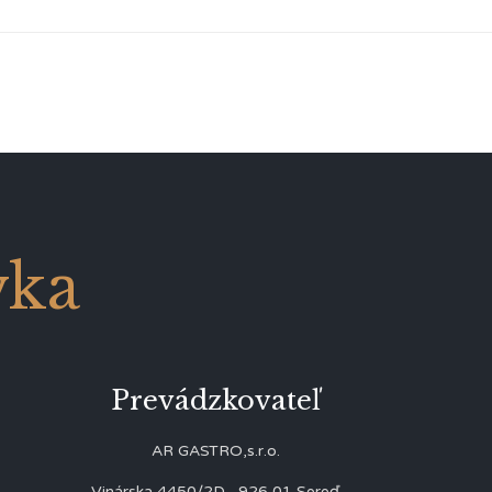
vka
Prevádzkovateľ
AR GASTRO,s.r.o.
Vinárska 4450/2D, 926 01 Sereď