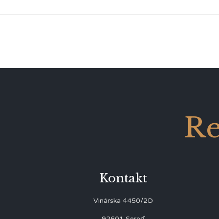
Re
Kontakt
Vinárska 4450/2D
92601 Sereď