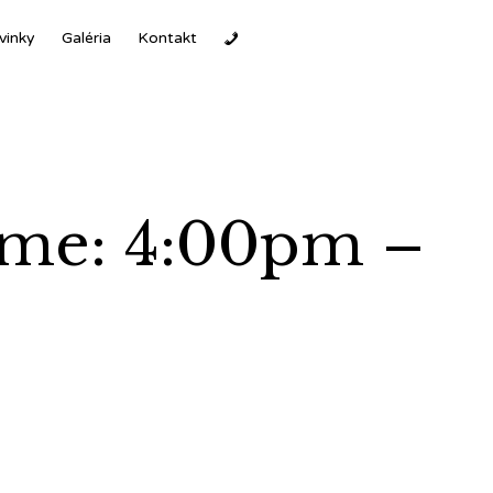
Ski
vinky
Galéria
Kontakt
to
con
ime: 4:00pm –