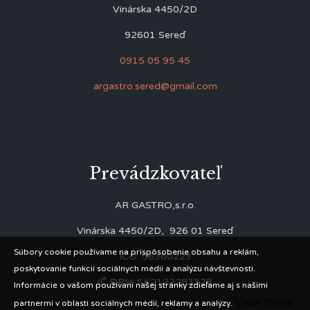
Vinárska 4450/2D
92601 Sereď
0915 05 95 45
argastro.sered@gmail.com
Prevádzkovateľ
AR GASTRO,s.r.o.
Vinárska 4450/2D, 926 01 Sereď
Súbory cookie používame na prispôsobenie obsahu a reklám,
IČO: 56360223
poskytovanie funkcií sociálnych médií a analýzu návštevnosti.
IČ DPH: SK2122283328
Informácie o vašom používaní našej stránky zdieľame aj s našimi
View more
partnermi v oblasti sociálnych médií, reklamy a analýzy.