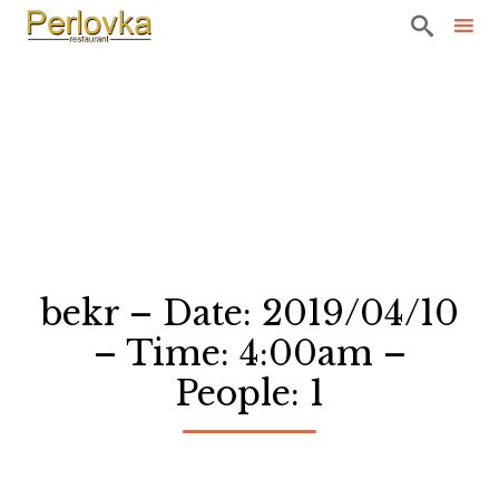

Sk
to
co
bekr – Date: 2019/04/10
– Time: 4:00am –
People: 1