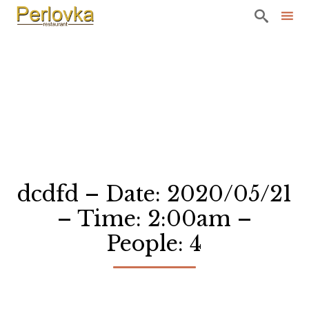

Sk
to
co
dcdfd – Date: 2020/05/21
– Time: 2:00am –
People: 4