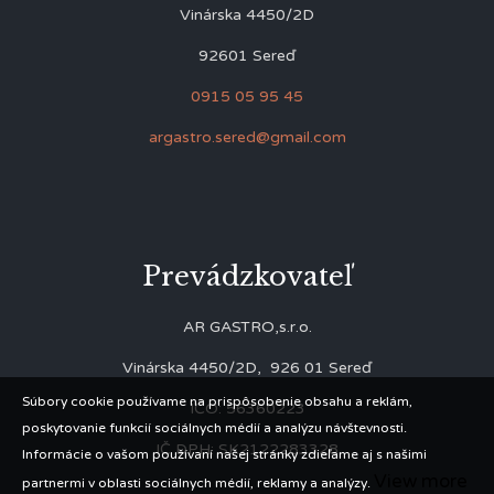
Vinárska 4450/2D
92601 Sereď
0915 05 95 45
argastro.sered@gmail.com
Prevádzkovateľ
AR GASTRO,s.r.o.
Vinárska 4450/2D, 926 01 Sereď
Súbory cookie používame na prispôsobenie obsahu a reklám,
IČO: 56360223
poskytovanie funkcií sociálnych médií a analýzu návštevnosti.
IČ DPH: SK2122283328
Informácie o vašom používaní našej stránky zdieľame aj s našimi
View more
partnermi v oblasti sociálnych médií, reklamy a analýzy.