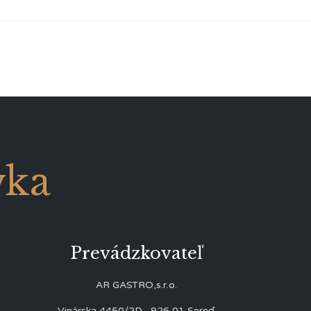
vka
Prevádzkovateľ
AR GASTRO,s.r.o.
Vinárska 4450/2D, 926 01 Sereď