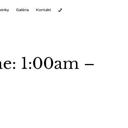
Ski
vinky
Galéria
Kontakt
to
con
me: 1:00am –