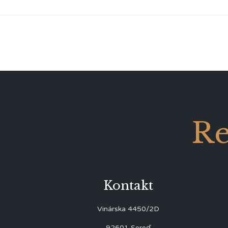
Re
Kontakt
Vinárska 4450/2D
92601 Sereď