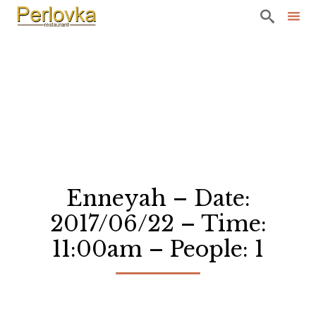

Sk
to
co
Enneyah – Date:
2017/06/22 – Time:
11:00am – People: 1