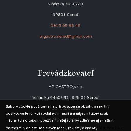
Vinárska 4450/2D
92601 Sereď
0915 05 95 45
argastro.sered@gmail.com
Prevádzkovateľ
AR GASTRO,s.r.o.
Vinárska 4450/2D, 926 01 Sereď
Súbory cookie používame na prispôsobenie obsahu a reklám,
IČO: 56360223
poskytovanie funkcií sociálnych médií a analýzu návštevnosti.
IČ DPH: SK2122283328
Informácie o vašom používaní našej stránky zdieľame aj s našimi
View more
partnermi v oblasti sociálnych médií, reklamy a analýzy.