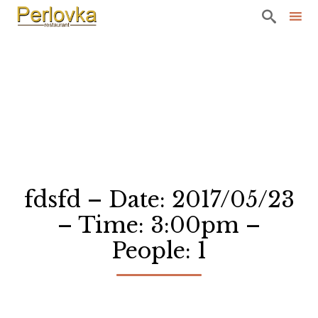

Sk
to
co
fdsfd – Date: 2017/05/23
– Time: 3:00pm –
People: 1