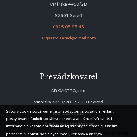
Vinárska 4450/2D
92601 Sereď
0915 05 95 45
argastro.sered@gmail.com
Prevádzkovateľ
AR GASTRO,s.r.o.
Vinárska 4450/2D, 926 01 Sereď
Súbory cookie používame na prispôsobenie obsahu a reklám,
IČO: 56360223
poskytovanie funkcií sociálnych médií a analýzu návštevnosti.
IČ DPH: SK2122283328
Informácie o vašom používaní našej stránky zdieľame aj s našimi
View more
partnermi v oblasti sociálnych médií, reklamy a analýzy.