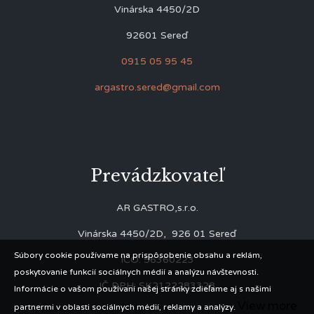
Vinárska 4450/2D
92601 Sereď
0915 05 95 45
argastro.sered@gmail.com
Prevádzkovateľ
AR GASTRO,s.r.o.
Vinárska 4450/2D, 926 01 Sereď
Súbory cookie používame na prispôsobenie obsahu a reklám,
IČO: 56360223
poskytovanie funkcií sociálnych médií a analýzu návštevnosti.
IČ DPH: SK2122283328
Informácie o vašom používaní našej stránky zdieľame aj s našimi
View more
partnermi v oblasti sociálnych médií, reklamy a analýzy.