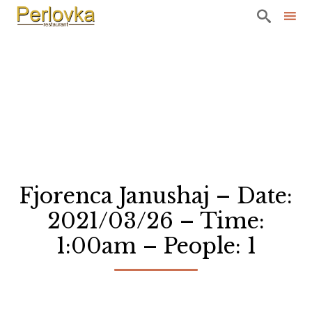

Sk
to
co
Fjorenca Janushaj – Date:
2021/03/26 – Time:
1:00am – People: 1