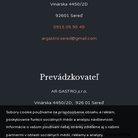
Vinárska 4450/2D
92601 Sereď
0915 05 95 45
argastro.sered@gmail.com
Prevádzkovateľ
AR GASTRO,s.r.o.
Vinárska 4450/2D, 926 01 Sereď
Súbory cookie používame na prispôsobenie obsahu a reklám,
IČO: 56360223
poskytovanie funkcií sociálnych médií a analýzu návštevnosti.
IČ DPH: SK2122283328
Informácie o vašom používaní našej stránky zdieľame aj s našimi
View more
partnermi v oblasti sociálnych médií, reklamy a analýzy.