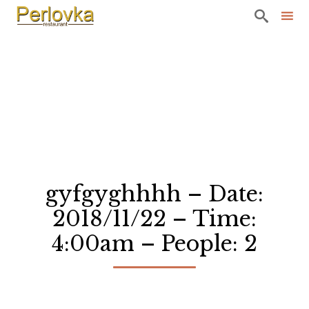

Sk
to
co
gyfgyghhhh – Date:
2018/11/22 – Time:
4:00am – People: 2