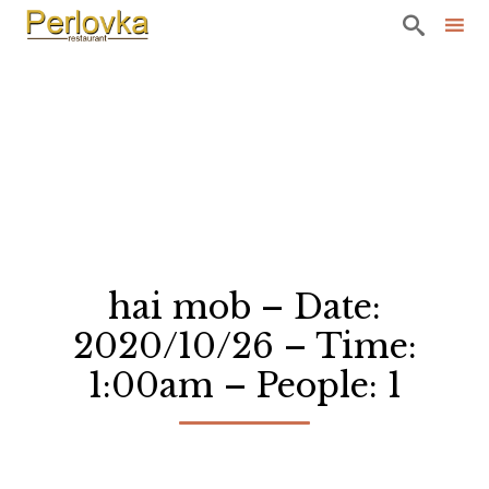

Sk
to
co
hai mob – Date:
2020/10/26 – Time:
1:00am – People: 1