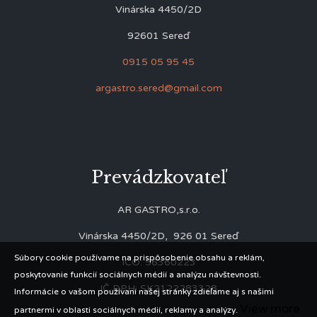
Vinárska 4450/2D
92601 Sereď
0915 05 95 45
argastro.sered@gmail.com
Prevádzkovateľ
AR GASTRO,s.r.o.
Vinárska 4450/2D, 926 01 Sereď
Súbory cookie používame na prispôsobenie obsahu a reklám,
IČO: 56360223
poskytovanie funkcií sociálnych médií a analýzu návštevnosti.
IČ DPH: SK2122283328
Informácie o vašom používaní našej stránky zdieľame aj s našimi
View more
partnermi v oblasti sociálnych médií, reklamy a analýzy.