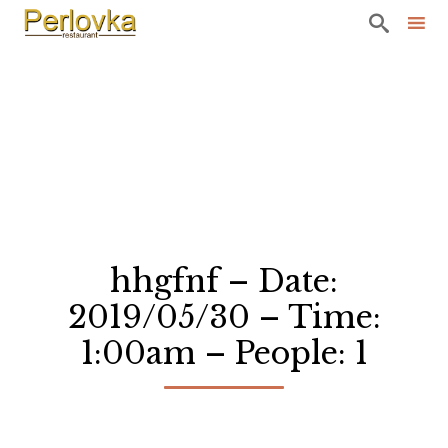

Sk
to
co
hhgfnf – Date:
2019/05/30 – Time:
1:00am – People: 1