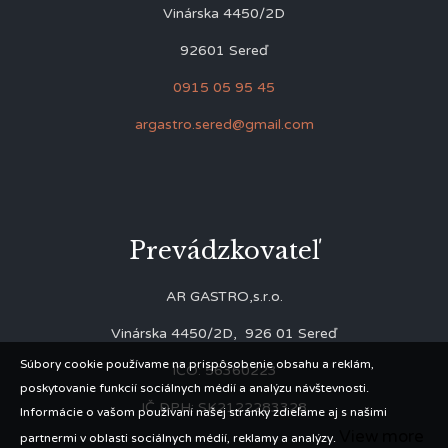
Vinárska 4450/2D
92601 Sereď
0915 05 95 45
argastro.sered@gmail.com
Prevádzkovateľ
AR GASTRO,s.r.o.
Vinárska 4450/2D, 926 01 Sereď
Súbory cookie používame na prispôsobenie obsahu a reklám,
IČO: 56360223
poskytovanie funkcií sociálnych médií a analýzu návštevnosti.
IČ DPH: SK2122283328
Informácie o vašom používaní našej stránky zdieľame aj s našimi
View more
partnermi v oblasti sociálnych médií, reklamy a analýzy.