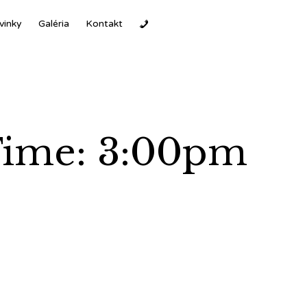
Ski
vinky
Galéria
Kontakt
to
con
 Time: 3:00pm