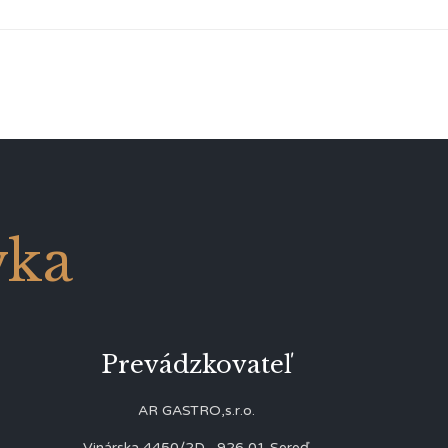
vka
Prevádzkovateľ
AR GASTRO,s.r.o.
Vinárska 4450/2D, 926 01 Sereď