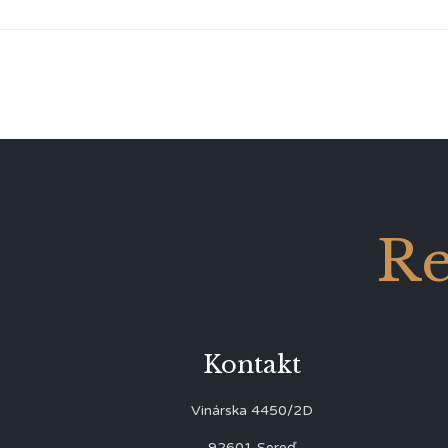
Re
Kontakt
Vinárska 4450/2D
92601 Sereď