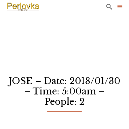

Sk
to
co
JOSE – Date: 2018/01/30
– Time: 5:00am –
People: 2