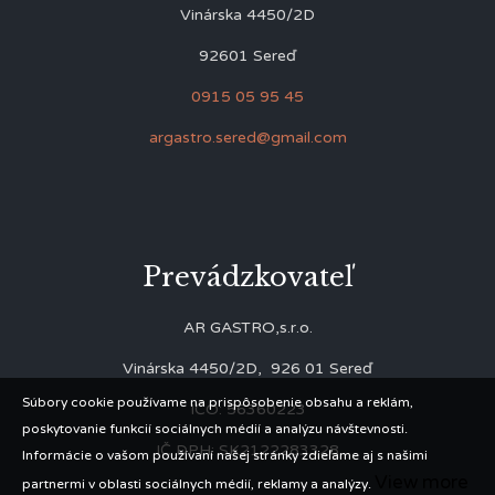
Vinárska 4450/2D
92601 Sereď
0915 05 95 45
argastro.sered@gmail.com
Prevádzkovateľ
AR GASTRO,s.r.o.
Vinárska 4450/2D, 926 01 Sereď
Súbory cookie používame na prispôsobenie obsahu a reklám,
IČO: 56360223
poskytovanie funkcií sociálnych médií a analýzu návštevnosti.
IČ DPH: SK2122283328
Informácie o vašom používaní našej stránky zdieľame aj s našimi
View more
partnermi v oblasti sociálnych médií, reklamy a analýzy.