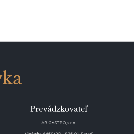
vka
Prevádzkovateľ
AR GASTRO,s.r.o.
Vinárska 4450/2D, 926 01 Sereď