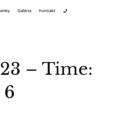
Ski
vinky
Galéria
Kontakt
to
con
/23 – Time:
 6