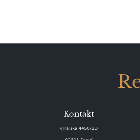
Re
Kontakt
Vinárska 4450/2D
92601 Sereď