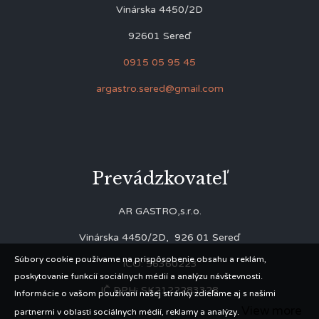
Vinárska 4450/2D
92601 Sereď
0915 05 95 45
argastro.sered@gmail.com
Prevádzkovateľ
AR GASTRO,s.r.o.
Vinárska 4450/2D, 926 01 Sereď
Súbory cookie používame na prispôsobenie obsahu a reklám,
IČO: 56360223
poskytovanie funkcií sociálnych médií a analýzu návštevnosti.
IČ DPH: SK2122283328
Informácie o vašom používaní našej stránky zdieľame aj s našimi
View more
partnermi v oblasti sociálnych médií, reklamy a analýzy.