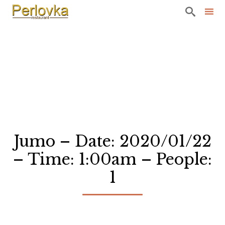

Sk
to
co
Jumo – Date: 2020/01/22
– Time: 1:00am – People:
1