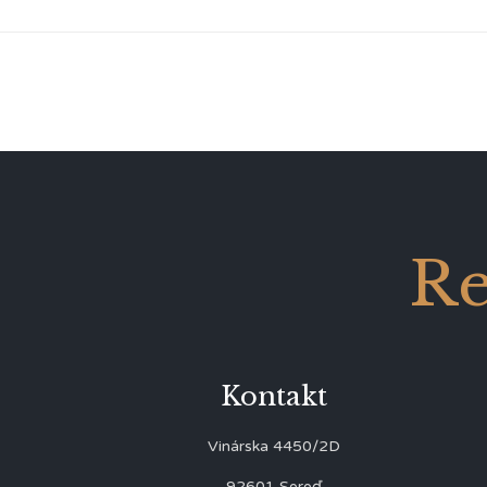
Re
Kontakt
Vinárska 4450/2D
92601 Sereď