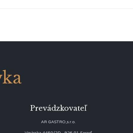
vka
Prevádzkovateľ
AR GASTRO,s.r.o.
Vinárska 4450/2D, 926 01 Sereď