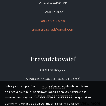
Vinárska 4450/2D
92601 Sereď
0915 05 95 45
argastro.sered@gmail.com
Prevádzkovateľ
AR GASTRO,s.r.o.
Vinárska 4450/2D, 926 01 Sereď
Súbory cookie používame na prispôsobenie obsahu a reklám,
IČO: 56360223
poskytovanie funkcií sociálnych médií a analýzu návštevnosti.
IČ DPH: SK2122283328
Informácie o vašom používaní našej stránky zdieľame aj s našimi
View more
partnermi v oblasti sociálnych médií, reklamy a analýzy.