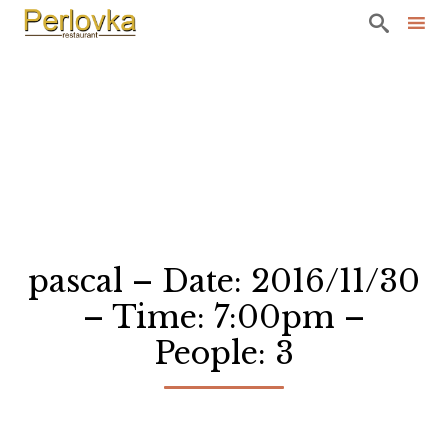

Sk
to
co
pascal – Date: 2016/11/30
– Time: 7:00pm –
People: 3