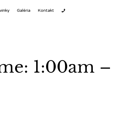
Ski
vinky
Galéria
Kontakt
to
con
ime: 1:00am –