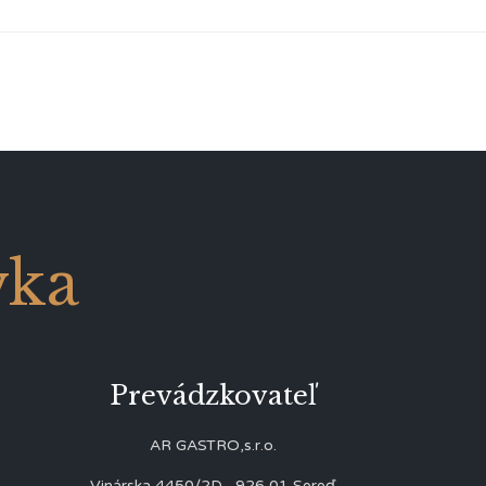
vka
Prevádzkovateľ
AR GASTRO,s.r.o.
Vinárska 4450/2D, 926 01 Sereď