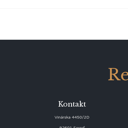
Re
Kontakt
Vinárska 4450/2D
92601 Sereď