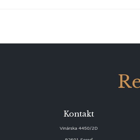
Re
Kontakt
Vinárska 4450/2D
92601 Sereď