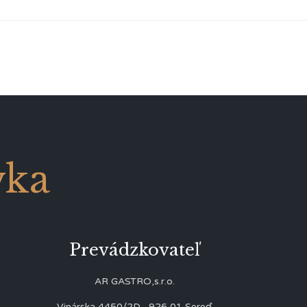
vka
Prevádzkovateľ
AR GASTRO,s.r.o.
Vinárska 4450/2D, 926 01 Sereď