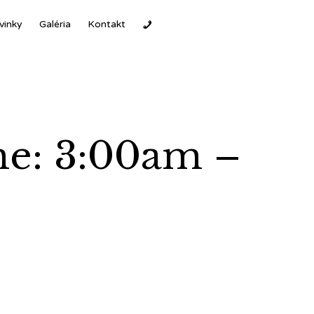
Ski
vinky
Galéria
Kontakt
to
con
me: 3:00am –