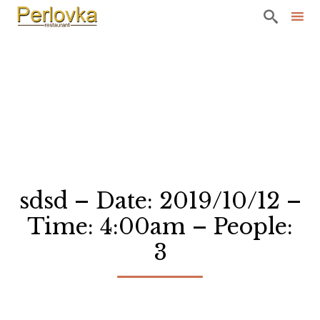

Sk
to
co
sdsd – Date: 2019/10/12 –
Time: 4:00am – People:
3