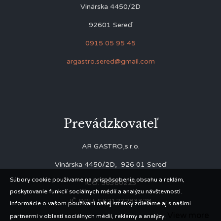
Vinárska 4450/2D
92601 Sereď
0915 05 95 45
argastro.sered@gmail.com
Prevádzkovateľ
AR GASTRO,s.r.o.
Vinárska 4450/2D, 926 01 Sereď
Súbory cookie používame na prispôsobenie obsahu a reklám,
IČO: 56360223
poskytovanie funkcií sociálnych médií a analýzu návštevnosti.
IČ DPH: SK2122283328
Informácie o vašom používaní našej stránky zdieľame aj s našimi
View more
partnermi v oblasti sociálnych médií, reklamy a analýzy.