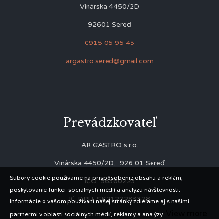
Vinárska 4450/2D
92601 Sereď
0915 05 95 45
argastro.sered@gmail.com
Prevádzkovateľ
AR GASTRO,s.r.o.
Vinárska 4450/2D, 926 01 Sereď
Súbory cookie používame na prispôsobenie obsahu a reklám,
IČO: 56360223
poskytovanie funkcií sociálnych médií a analýzu návštevnosti.
IČ DPH: SK2122283328
Informácie o vašom používaní našej stránky zdieľame aj s našimi
View more
partnermi v oblasti sociálnych médií, reklamy a analýzy.