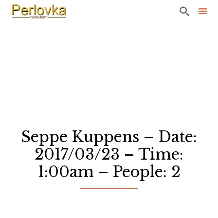

Sk
to
co
Seppe Kuppens – Date:
2017/03/23 – Time:
1:00am – People: 2