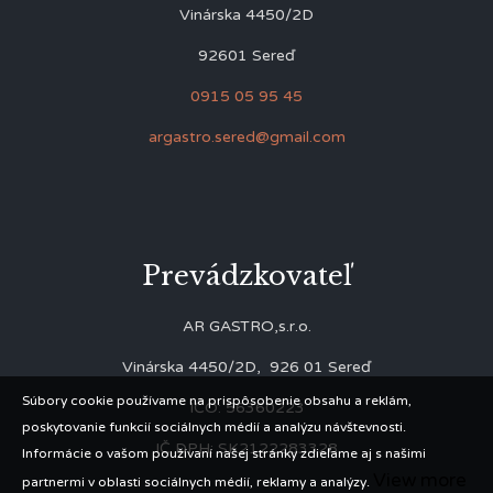
Vinárska 4450/2D
92601 Sereď
0915 05 95 45
argastro.sered@gmail.com
Prevádzkovateľ
AR GASTRO,s.r.o.
Vinárska 4450/2D, 926 01 Sereď
Súbory cookie používame na prispôsobenie obsahu a reklám,
IČO: 56360223
poskytovanie funkcií sociálnych médií a analýzu návštevnosti.
IČ DPH: SK2122283328
Informácie o vašom používaní našej stránky zdieľame aj s našimi
View more
partnermi v oblasti sociálnych médií, reklamy a analýzy.