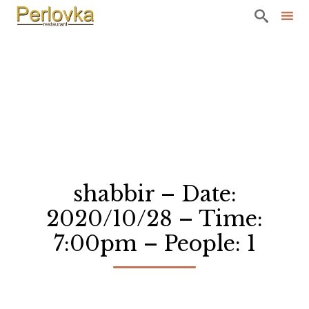

Sk
to
co
shabbir – Date:
2020/10/28 – Time:
7:00pm – People: 1