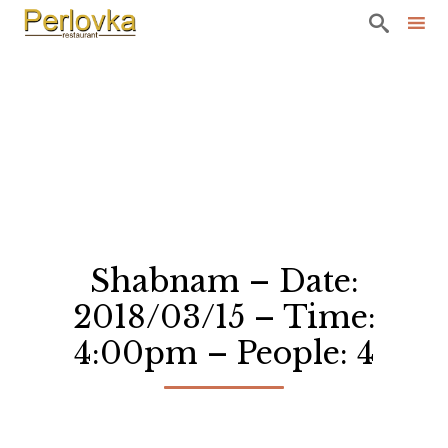

Sk
to
co
Shabnam – Date:
2018/03/15 – Time:
4:00pm – People: 4