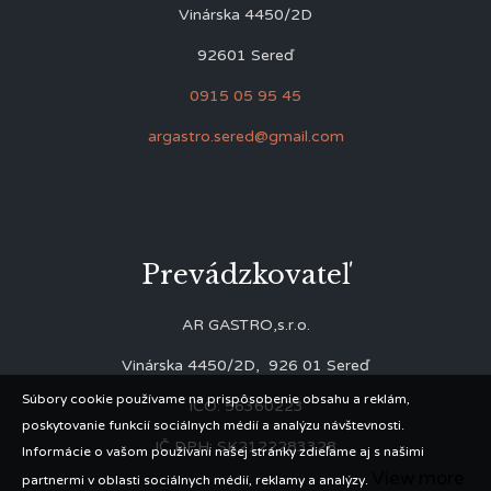
Vinárska 4450/2D
92601 Sereď
0915 05 95 45
argastro.sered@gmail.com
Prevádzkovateľ
AR GASTRO,s.r.o.
Vinárska 4450/2D, 926 01 Sereď
Súbory cookie používame na prispôsobenie obsahu a reklám,
IČO: 56360223
poskytovanie funkcií sociálnych médií a analýzu návštevnosti.
IČ DPH: SK2122283328
Informácie o vašom používaní našej stránky zdieľame aj s našimi
View more
partnermi v oblasti sociálnych médií, reklamy a analýzy.