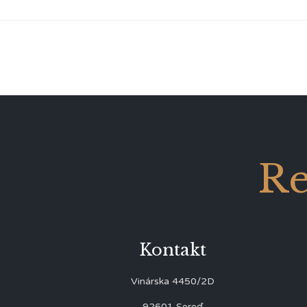
Re
Kontakt
Vinárska 4450/2D
92601 Sereď