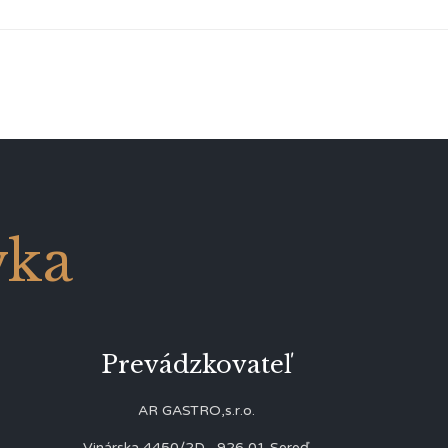
vka
Prevádzkovateľ
AR GASTRO,s.r.o.
Vinárska 4450/2D, 926 01 Sereď