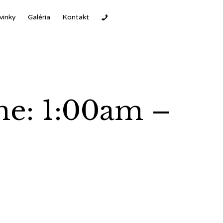
Ski
vinky
Galéria
Kontakt
to
con
ime: 1:00am –