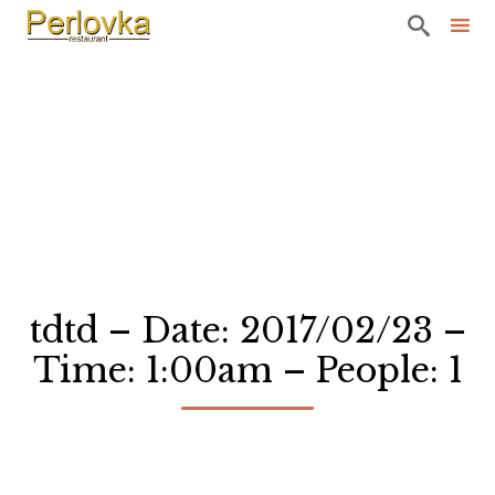

Sk
to
co
tdtd – Date: 2017/02/23 –
Time: 1:00am – People: 1