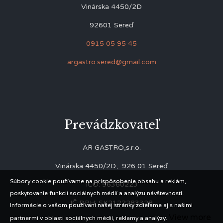
Vinárska 4450/2D
92601 Sereď
0915 05 95 45
argastro.sered@gmail.com
Prevádzkovateľ
AR GASTRO,s.r.o.
Vinárska 4450/2D, 926 01 Sereď
Súbory cookie používame na prispôsobenie obsahu a reklám,
IČO: 56360223
poskytovanie funkcií sociálnych médií a analýzu návštevnosti.
IČ DPH: SK2122283328
Informácie o vašom používaní našej stránky zdieľame aj s našimi
View more
partnermi v oblasti sociálnych médií, reklamy a analýzy.