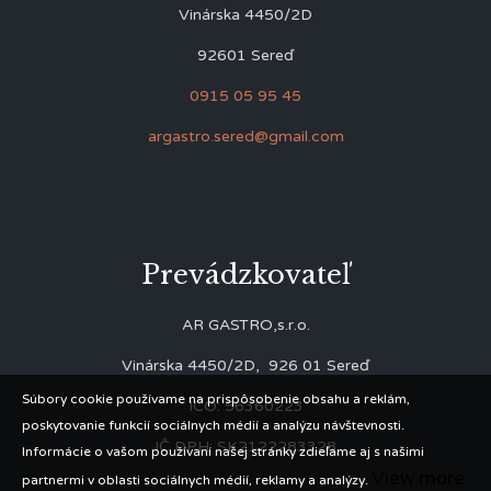
Vinárska 4450/2D
92601 Sereď
0915 05 95 45
argastro.sered@gmail.com
Prevádzkovateľ
AR GASTRO,s.r.o.
Vinárska 4450/2D, 926 01 Sereď
Súbory cookie používame na prispôsobenie obsahu a reklám,
IČO: 56360223
poskytovanie funkcií sociálnych médií a analýzu návštevnosti.
IČ DPH: SK2122283328
Informácie o vašom používaní našej stránky zdieľame aj s našimi
View more
partnermi v oblasti sociálnych médií, reklamy a analýzy.