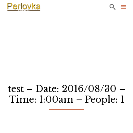

Sk
to
co
test – Date: 2016/08/30 –
Time: 1:00am – People: 1