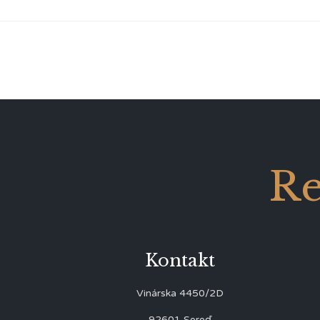
Re
Kontakt
Vinárska 4450/2D
92601 Sereď