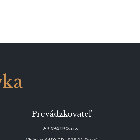
vka
Prevádzkovateľ
AR GASTRO,s.r.o.
Vinárska 4450/2D, 926 01 Sereď