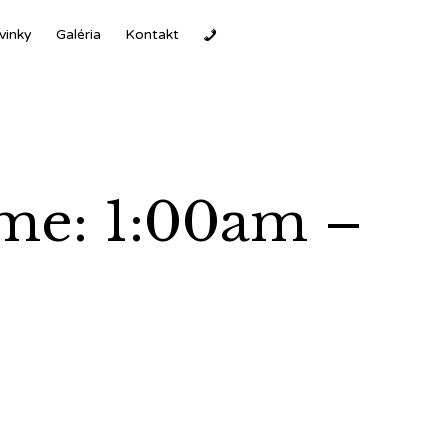
Ski
vinky
Galéria
Kontakt
to
con
ime: 1:00am –