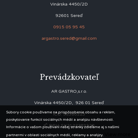
Vinárska 4450/2D
92601 Sereď
0915 05 95 45
argastro.sered@gmail.com
Prevádzkovateľ
AR GASTRO,s.r.o.
Vinárska 4450/2D, 926 01 Sereď
Súbory cookie používame na prispôsobenie obsahu a reklám,
IČO: 56360223
poskytovanie funkcií sociálnych médií a analýzu návštevnosti.
IČ DPH: SK2122283328
Informácie o vašom používaní našej stránky zdieľame aj s našimi
View more
partnermi v oblasti sociálnych médií, reklamy a analýzy.