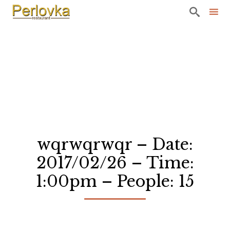

Sk
to
co
wqrwqrwqr – Date:
2017/02/26 – Time:
1:00pm – People: 15