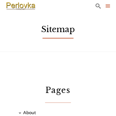

Sk
to
Sitemap
co
Pages
About