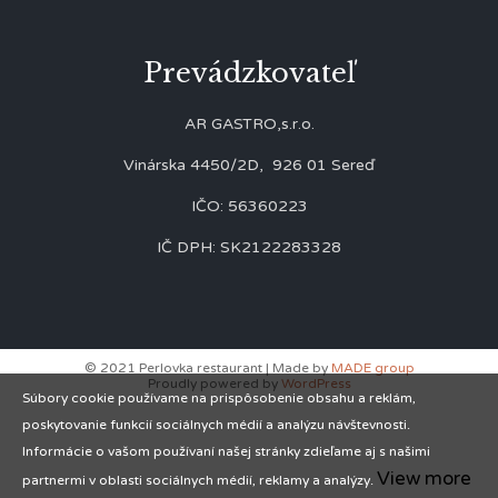
Prevádzkovateľ
AR GASTRO,s.r.o.
Vinárska 4450/2D, 926 01 Sereď
IČO: 56360223
IČ DPH: SK2122283328
© 2021 Perlovka restaurant | Made by
MADE group
Proudly powered by
WordPress
Súbory cookie používame na prispôsobenie obsahu a reklám,
poskytovanie funkcií sociálnych médií a analýzu návštevnosti.
Informácie o vašom používaní našej stránky zdieľame aj s našimi
View more
partnermi v oblasti sociálnych médií, reklamy a analýzy.